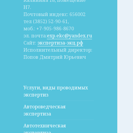
Калинина 18, помещение
Н7.
Почтовый индекс: 656002
тел (3852) 52-90-61,
моб.: +7-905-986-8670
эл. почта:
exp.ekc@yandex.ru
Сайт:
экспертиза-экц.рф
Исполнительный директор:
Попов Дмитрий Юрьевич
Услуги, виды проводимых
экспертиз
Автороведческая
экспертиза
Автотехническая
экспертиза