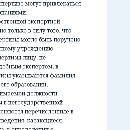
спертизе могут привлекаться
знаниями.
ственной экспертной
о только в силу того, что
ертизы могло быть поручено
ртному учреждению.
ртизы лицу, не
дебным экспертом, в
тизы указываются фамилия,
 его образовании,
нимаемой должности.
 в негосударственной
ясняются перечисленные в
сведения, касающиеся
а, в определении о