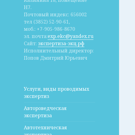
Калинина 18, помещение
Н7.
Почтовый индекс: 656002
тел (3852) 52-90-61,
моб.: +7-905-986-8670
эл. почта:
exp.ekc@yandex.ru
Сайт:
экспертиза-экц.рф
Исполнительный директор:
Попов Дмитрий Юрьевич
Услуги, виды проводимых
экспертиз
Автороведческая
экспертиза
Автотехническая
экспертиза