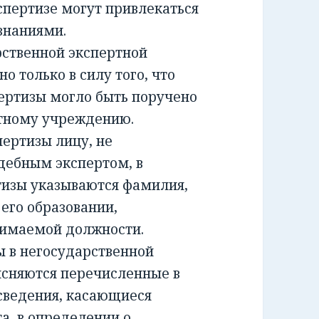
спертизе могут привлекаться
знаниями.
ственной экспертной
о только в силу того, что
ертизы могло быть поручено
ртному учреждению.
ртизы лицу, не
дебным экспертом, в
тизы указываются фамилия,
 его образовании,
нимаемой должности.
 в негосударственной
ясняются перечисленные в
сведения, касающиеся
а, в определении о