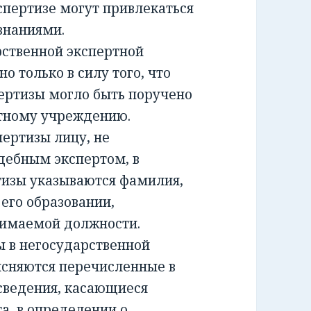
спертизе могут привлекаться
знаниями.
ственной экспертной
о только в силу того, что
ертизы могло быть поручено
ртному учреждению.
ртизы лицу, не
дебным экспертом, в
тизы указываются фамилия,
 его образовании,
нимаемой должности.
 в негосударственной
ясняются перечисленные в
сведения, касающиеся
а, в определении о