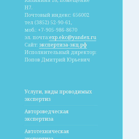
Калинина 18, помещение
Н7.
Почтовый индекс: 656002
тел (3852) 52-90-61,
моб.: +7-905-986-8670
эл. почта:
exp.ekc@yandex.ru
Сайт:
экспертиза-экц.рф
Исполнительный директор:
Попов Дмитрий Юрьевич
Услуги, виды проводимых
экспертиз
Автороведческая
экспертиза
Автотехническая
экспертиза