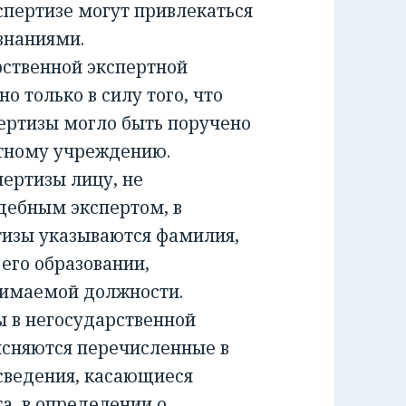
спертизе могут привлекаться
знаниями.
ственной экспертной
о только в силу того, что
ертизы могло быть поручено
ртному учреждению.
ртизы лицу, не
дебным экспертом, в
тизы указываются фамилия,
 его образовании,
нимаемой должности.
 в негосударственной
ясняются перечисленные в
сведения, касающиеся
а, в определении о