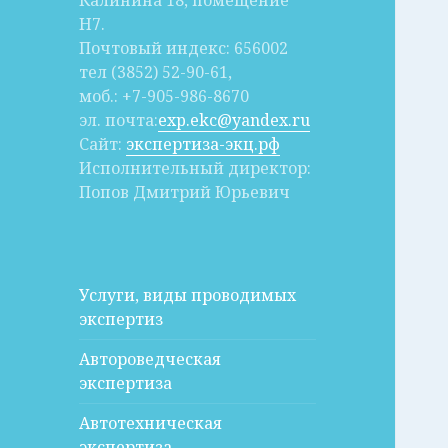
Калинина 18, помещение
Н7.
Почтовый индекс: 656002
тел (3852) 52-90-61,
моб.: +7-905-986-8670
эл. почта:
exp.ekc@yandex.ru
Сайт:
экспертиза-экц.рф
Исполнительный директор:
Попов Дмитрий Юрьевич
Услуги, виды проводимых
экспертиз
Автороведческая
экспертиза
Автотехническая
экспертиза