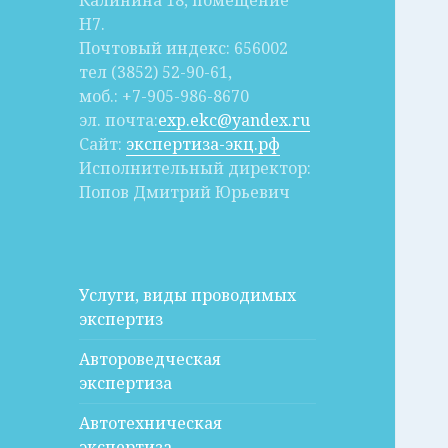
Калинина 18, помещение
Н7.
Почтовый индекс: 656002
тел (3852) 52-90-61,
моб.: +7-905-986-8670
эл. почта:
exp.ekc@yandex.ru
Сайт:
экспертиза-экц.рф
Исполнительный директор:
Попов Дмитрий Юрьевич
Услуги, виды проводимых
экспертиз
Автороведческая
экспертиза
Автотехническая
экспертиза