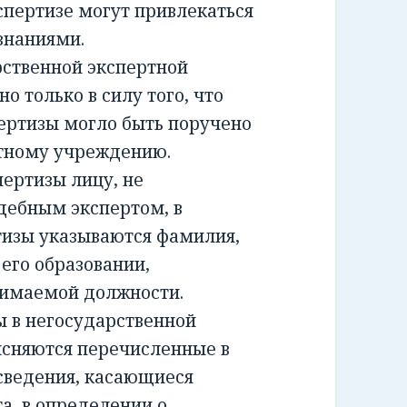
спертизе могут привлекаться
знаниями.
ственной экспертной
о только в силу того, что
ертизы могло быть поручено
ртному учреждению.
ртизы лицу, не
дебным экспертом, в
тизы указываются фамилия,
 его образовании,
нимаемой должности.
 в негосударственной
ясняются перечисленные в
сведения, касающиеся
а, в определении о