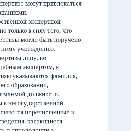
спертизе могут привлекаться
знаниями.
ственной экспертной
о только в силу того, что
ертизы могло быть поручено
ртному учреждению.
ртизы лицу, не
дебным экспертом, в
тизы указываются фамилия,
 его образовании,
нимаемой должности.
 в негосударственной
ясняются перечисленные в
сведения, касающиеся
а, в определении о