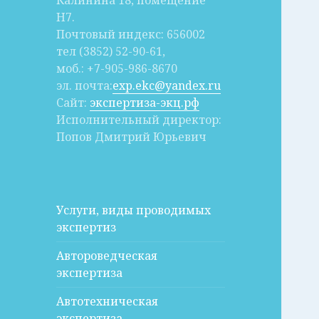
Калинина 18, помещение
Н7.
Почтовый индекс: 656002
тел (3852) 52-90-61,
моб.: +7-905-986-8670
эл. почта:
exp.ekc@yandex.ru
Сайт:
экспертиза-экц.рф
Исполнительный директор:
Попов Дмитрий Юрьевич
Услуги, виды проводимых
экспертиз
Автороведческая
экспертиза
Автотехническая
экспертиза