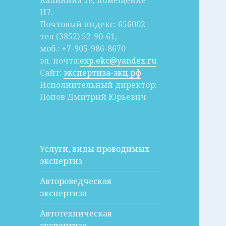
Калинина 18, помещение
Н7.
Почтовый индекс: 656002
тел (3852) 52-90-61,
моб.: +7-905-986-8670
эл. почта:
exp.ekc@yandex.ru
Сайт:
экспертиза-экц.рф
Исполнительный директор:
Попов Дмитрий Юрьевич
Услуги, виды проводимых
экспертиз
Автороведческая
экспертиза
Автотехническая
экспертиза