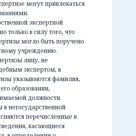
спертизе могут привлекаться
знаниями.
ственной экспертной
о только в силу того, что
ертизы могло быть поручено
ртному учреждению.
ртизы лицу, не
дебным экспертом, в
тизы указываются фамилия,
 его образовании,
нимаемой должности.
 в негосударственной
ясняются перечисленные в
сведения, касающиеся
а, в определении о