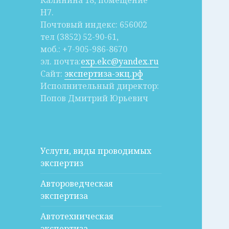
Калинина 18, помещение
Н7.
Почтовый индекс: 656002
тел (3852) 52-90-61,
моб.: +7-905-986-8670
эл. почта:
exp.ekc@yandex.ru
Сайт:
экспертиза-экц.рф
Исполнительный директор:
Попов Дмитрий Юрьевич
Услуги, виды проводимых
экспертиз
Автороведческая
экспертиза
Автотехническая
экспертиза