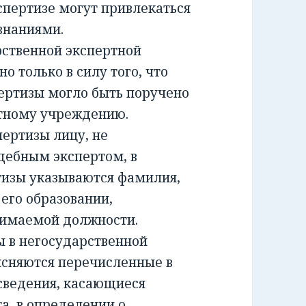
спертизе могут привлекаться
знаниями.
ственной экспертной
о только в силу того, что
ертизы могло быть поручено
ртному учреждению.
ртизы лицу, не
дебным экспертом, в
тизы указываются фамилия,
 его образовании,
нимаемой должности.
 в негосударственной
ясняются перечисленные в
сведения, касающиеся
а, в определении о