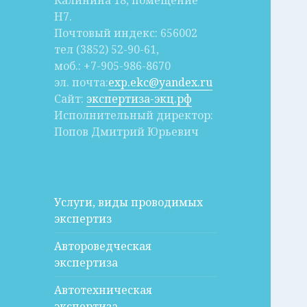
Калинина 18, помещение
Н7.
Почтовый индекс: 656002
тел (3852) 52-90-61,
моб.: +7-905-986-8670
эл. почта:
exp.ekc@yandex.ru
Сайт:
экспертиза-экц.рф
Исполнительный директор:
Попов Дмитрий Юрьевич
Услуги, виды проводимых
экспертиз
Автороведческая
экспертиза
Автотехническая
экспертиза