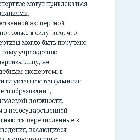
спертизе могут привлекаться
знаниями.
ственной экспертной
о только в силу того, что
ертизы могло быть поручено
ртному учреждению.
ртизы лицу, не
дебным экспертом, в
тизы указываются фамилия,
 его образовании,
нимаемой должности.
 в негосударственной
ясняются перечисленные в
сведения, касающиеся
а, в определении о