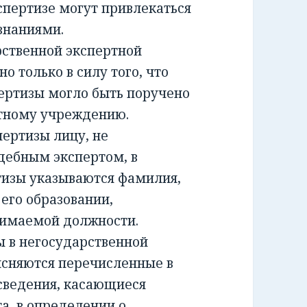
спертизе могут привлекаться
знаниями.
ственной экспертной
о только в силу того, что
ертизы могло быть поручено
ртному учреждению.
ртизы лицу, не
дебным экспертом, в
тизы указываются фамилия,
 его образовании,
нимаемой должности.
 в негосударственной
ясняются перечисленные в
сведения, касающиеся
а, в определении о