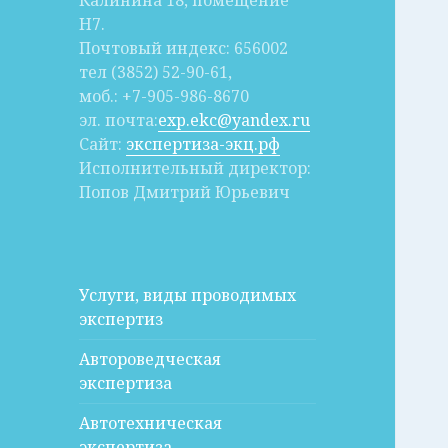
Калинина 18, помещение
Н7.
Почтовый индекс: 656002
тел (3852) 52-90-61,
моб.: +7-905-986-8670
эл. почта:
exp.ekc@yandex.ru
Сайт:
экспертиза-экц.рф
Исполнительный директор:
Попов Дмитрий Юрьевич
Услуги, виды проводимых
экспертиз
Автороведческая
экспертиза
Автотехническая
экспертиза