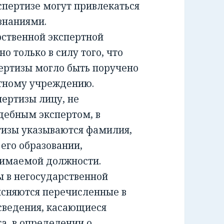
спертизе могут привлекаться
знаниями.
ственной экспертной
о только в силу того, что
ертизы могло быть поручено
ртному учреждению.
ртизы лицу, не
дебным экспертом, в
тизы указываются фамилия,
 его образовании,
нимаемой должности.
 в негосударственной
ясняются перечисленные в
сведения, касающиеся
а, в определении о