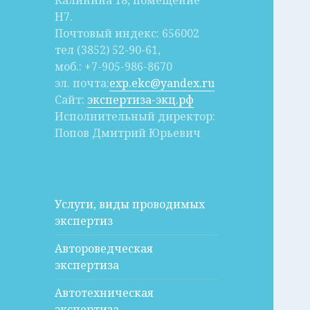
Калинина 18, помещение
Н7.
Почтовый индекс: 656002
тел (3852) 52-90-61,
моб.: +7-905-986-8670
эл. почта:
exp.ekc@yandex.ru
Сайт:
экспертиза-экц.рф
Исполнительный директор:
Попов Дмитрий Юрьевич
Услуги, виды проводимых
экспертиз
Автороведческая
экспертиза
Автотехническая
экспертиза