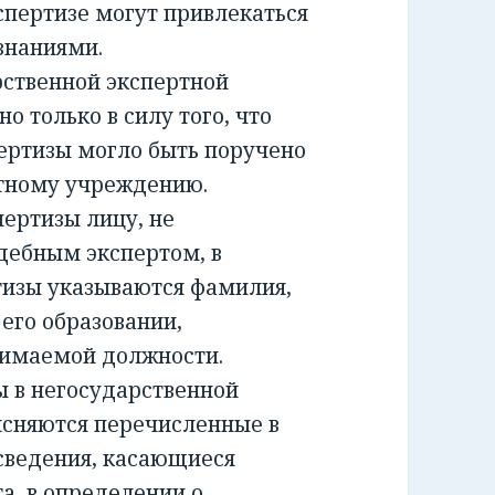
спертизе могут привлекаться
знаниями.
ственной экспертной
о только в силу того, что
ертизы могло быть поручено
ртному учреждению.
ртизы лицу, не
дебным экспертом, в
тизы указываются фамилия,
 его образовании,
нимаемой должности.
 в негосударственной
ясняются перечисленные в
сведения, касающиеся
а, в определении о