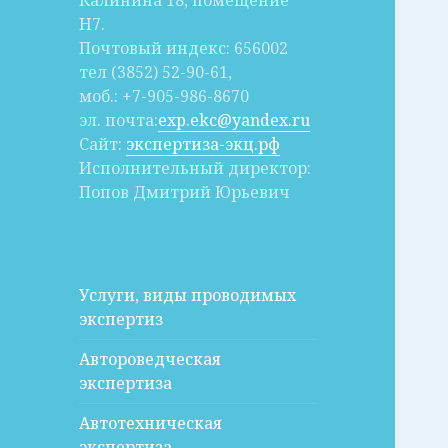
Калинина 18, помещение
Н7.
Почтовый индекс: 656002
тел (3852) 52-90-61,
моб.: +7-905-986-8670
эл. почта:
exp.ekc@yandex.ru
Сайт:
экспертиза-экц.рф
Исполнительный директор:
Попов Дмитрий Юрьевич
Услуги, виды проводимых
экспертиз
Автороведческая
экспертиза
Автотехническая
экспертиза