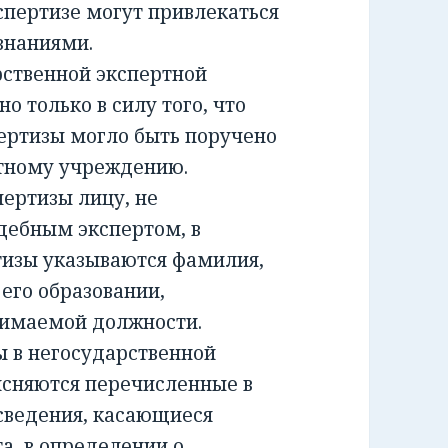
спертизе могут привлекаться
знаниями.
ственной экспертной
о только в силу того, что
ертизы могло быть поручено
ртному учреждению.
ртизы лицу, не
дебным экспертом, в
тизы указываются фамилия,
 его образовании,
нимаемой должности.
 в негосударственной
ясняются перечисленные в
сведения, касающиеся
а, в определении о