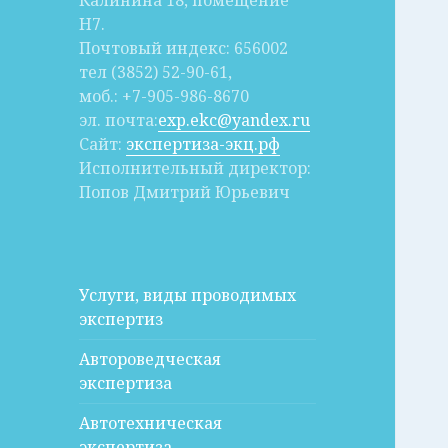
Калинина 18, помещение
Н7.
Почтовый индекс: 656002
тел (3852) 52-90-61,
моб.: +7-905-986-8670
эл. почта:
exp.ekc@yandex.ru
Сайт:
экспертиза-экц.рф
Исполнительный директор:
Попов Дмитрий Юрьевич
Услуги, виды проводимых
экспертиз
Автороведческая
экспертиза
Автотехническая
экспертиза