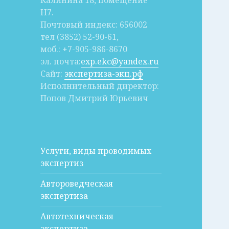
Калинина 18, помещение
Н7.
Почтовый индекс: 656002
тел (3852) 52-90-61,
моб.: +7-905-986-8670
эл. почта:
exp.ekc@yandex.ru
Сайт:
экспертиза-экц.рф
Исполнительный директор:
Попов Дмитрий Юрьевич
Услуги, виды проводимых
экспертиз
Автороведческая
экспертиза
Автотехническая
экспертиза