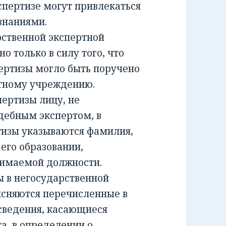
спертизе могут привлекаться
знаниями.
ственной экспертной
о только в силу того, что
ертизы могло быть поручено
ртному учреждению.
ртизы лицу, не
дебным экспертом, в
тизы указываются фамилия,
 его образовании,
нимаемой должности.
 в негосударственной
ясняются перечисленные в
сведения, касающиеся
а, в определении о