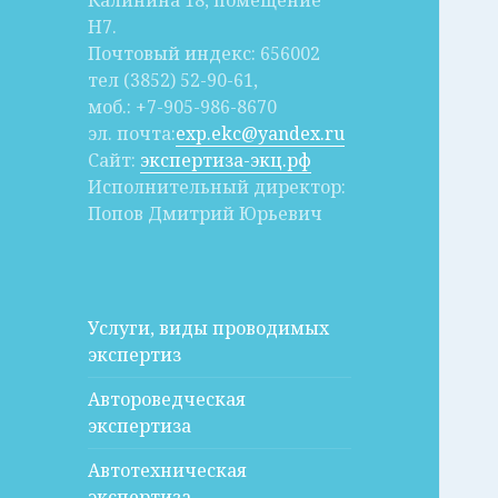
Калинина 18, помещение
Н7.
Почтовый индекс: 656002
тел (3852) 52-90-61,
моб.: +7-905-986-8670
эл. почта:
exp.ekc@yandex.ru
Сайт:
экспертиза-экц.рф
Исполнительный директор:
Попов Дмитрий Юрьевич
Услуги, виды проводимых
экспертиз
Автороведческая
экспертиза
Автотехническая
экспертиза