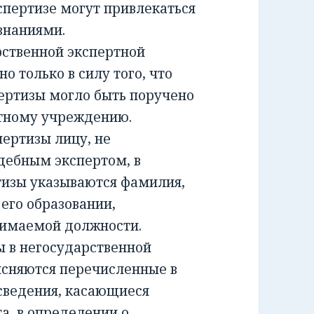
спертизе могут привлекаться
знаниями.
ственной экспертной
о только в силу того, что
ертизы могло быть поручено
ртному учреждению.
ртизы лицу, не
дебным экспертом, в
тизы указываются фамилия,
 его образовании,
нимаемой должности.
 в негосударственной
ясняются перечисленные в
сведения, касающиеся
а, в определении о