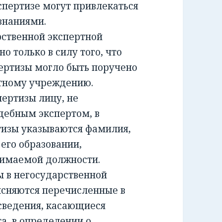
спертизе могут привлекаться
знаниями.
ственной экспертной
о только в силу того, что
ертизы могло быть поручено
ртному учреждению.
ртизы лицу, не
дебным экспертом, в
тизы указываются фамилия,
 его образовании,
нимаемой должности.
 в негосударственной
ясняются перечисленные в
сведения, касающиеся
а, в определении о