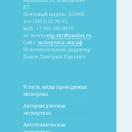
Калинина 18, помещение
Н7.
Почтовый индекс: 656002
тел (3852) 52-90-61,
моб.: +7-905-986-8670
эл. почта:
exp.ekc@yandex.ru
Сайт:
экспертиза-экц.рф
Исполнительный директор:
Попов Дмитрий Юрьевич
Услуги, виды проводимых
экспертиз
Автороведческая
экспертиза
Автотехническая
экспертиза