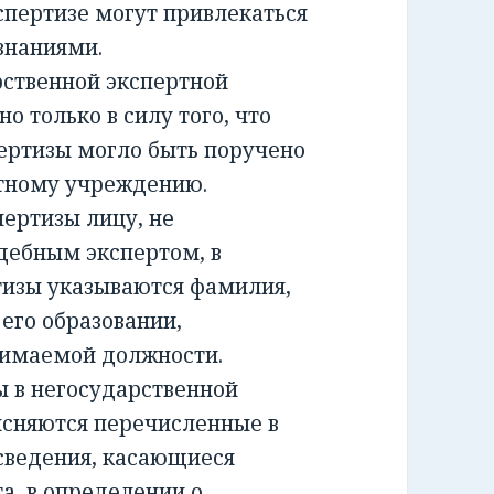
спертизе могут привлекаться
знаниями.
ственной экспертной
о только в силу того, что
ертизы могло быть поручено
ртному учреждению.
ртизы лицу, не
дебным экспертом, в
тизы указываются фамилия,
 его образовании,
нимаемой должности.
 в негосударственной
ясняются перечисленные в
сведения, касающиеся
а, в определении о