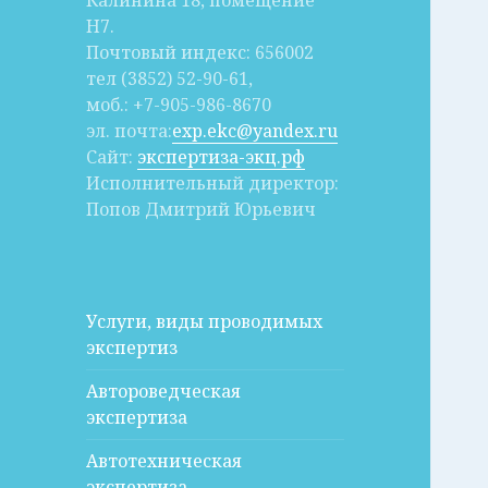
Калинина 18, помещение
Н7.
Почтовый индекс: 656002
тел (3852) 52-90-61,
моб.: +7-905-986-8670
эл. почта:
exp.ekc@yandex.ru
Сайт:
экспертиза-экц.рф
Исполнительный директор:
Попов Дмитрий Юрьевич
Услуги, виды проводимых
экспертиз
Автороведческая
экспертиза
Автотехническая
экспертиза