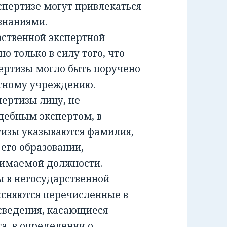
спертизе могут привлекаться
знаниями.
ственной экспертной
о только в силу того, что
ертизы могло быть поручено
ртному учреждению.
ртизы лицу, не
дебным экспертом, в
тизы указываются фамилия,
 его образовании,
нимаемой должности.
 в негосударственной
ясняются перечисленные в
сведения, касающиеся
а, в определении о