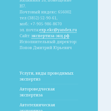
Калинина 18, помещение
Н7.
Почтовый индекс: 656002
тел (3852) 52-90-61,
моб.: +7-905-986-8670
эл. почта:
exp.ekc@yandex.ru
Сайт:
экспертиза-экц.рф
Исполнительный директор:
Попов Дмитрий Юрьевич
Услуги, виды проводимых
экспертиз
Автороведческая
экспертиза
Автотехническая
экспертиза