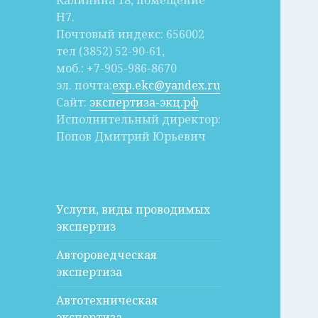
Калинина 18, помещение
Н7.
Почтовый индекс: 656002
тел (3852) 52-90-61,
моб.: +7-905-986-8670
эл. почта:
exp.ekc@yandex.ru
Сайт:
экспертиза-экц.рф
Исполнительный директор:
Попов Дмитрий Юрьевич
Услуги, виды проводимых
экспертиз
Автороведческая
экспертиза
Автотехническая
экспертиза