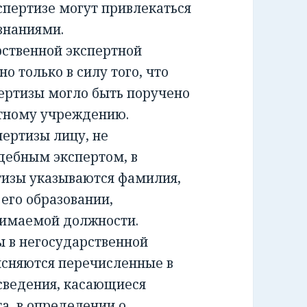
спертизе могут привлекаться
знаниями.
ственной экспертной
о только в силу того, что
ертизы могло быть поручено
ртному учреждению.
ртизы лицу, не
дебным экспертом, в
тизы указываются фамилия,
 его образовании,
нимаемой должности.
 в негосударственной
ясняются перечисленные в
сведения, касающиеся
а, в определении о