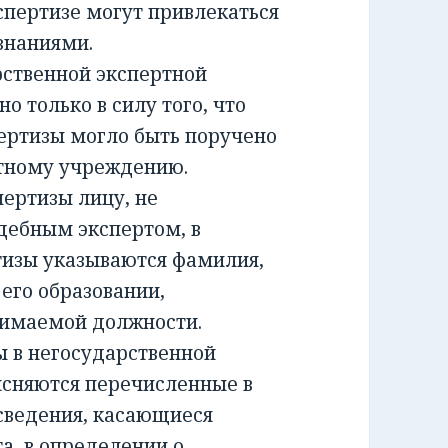
спертизе могут привлекаться
знаниями.
ственной экспертной
о только в силу того, что
ертизы могло быть поручено
ртному учреждению.
ртизы лицу, не
дебным экспертом, в
тизы указываются фамилия,
 его образовании,
нимаемой должности.
 в негосударственной
ясняются перечисленные в
сведения, касающиеся
а, в определении о