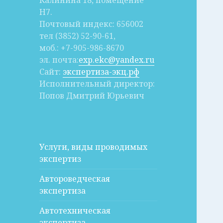
Калинина 18, помещение
Н7.
Почтовый индекс: 656002
тел (3852) 52-90-61,
моб.: +7-905-986-8670
эл. почта:
exp.ekc@yandex.ru
Сайт:
экспертиза-экц.рф
Исполнительный директор:
Попов Дмитрий Юрьевич
Услуги, виды проводимых
экспертиз
Автороведческая
экспертиза
Автотехническая
экспертиза