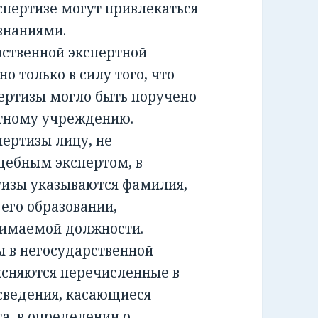
спертизе могут привлекаться
знаниями.
ственной экспертной
о только в силу того, что
ертизы могло быть поручено
ртному учреждению.
ртизы лицу, не
дебным экспертом, в
тизы указываются фамилия,
 его образовании,
нимаемой должности.
 в негосударственной
ясняются перечисленные в
сведения, касающиеся
а, в определении о