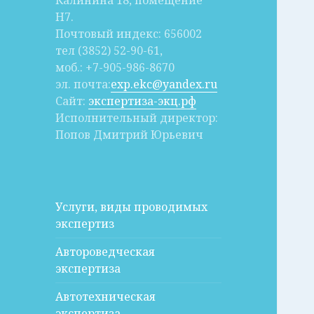
Калинина 18, помещение
Н7.
Почтовый индекс: 656002
тел (3852) 52-90-61,
моб.: +7-905-986-8670
эл. почта:
exp.ekc@yandex.ru
Сайт:
экспертиза-экц.рф
Исполнительный директор:
Попов Дмитрий Юрьевич
Услуги, виды проводимых
экспертиз
Автороведческая
экспертиза
Автотехническая
экспертиза