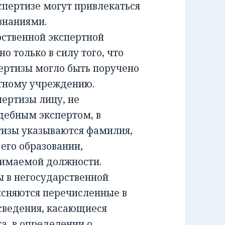
спертизе могут привлекаться
знаниями.
ственной экспертной
о только в силу того, что
ертизы могло быть поручено
ртному учреждению.
ртизы лицу, не
дебным экспертом, в
тизы указываются фамилия,
 его образовании,
нимаемой должности.
 в негосударственной
ясняются перечисленные в
сведения, касающиеся
а, в определении о