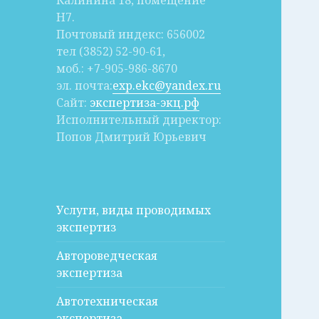
Калинина 18, помещение
Н7.
Почтовый индекс: 656002
тел (3852) 52-90-61,
моб.: +7-905-986-8670
эл. почта:
exp.ekc@yandex.ru
Сайт:
экспертиза-экц.рф
Исполнительный директор:
Попов Дмитрий Юрьевич
Услуги, виды проводимых
экспертиз
Автороведческая
экспертиза
Автотехническая
экспертиза