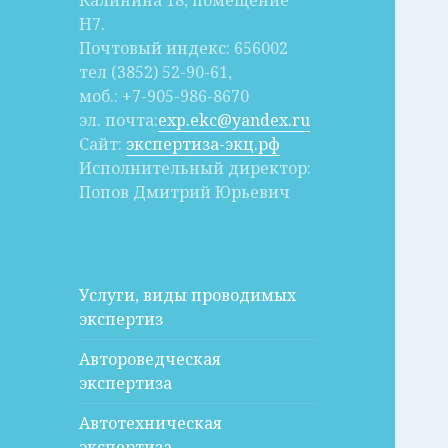
Калинина 18, помещение
Н7.
Почтовый индекс: 656002
тел (3852) 52-90-61,
моб.: +7-905-986-8670
эл. почта:
exp.ekc@yandex.ru
Сайт:
экспертиза-экц.рф
Исполнительный директор:
Попов Дмитрий Юрьевич
Услуги, виды проводимых
экспертиз
Автороведческая
экспертиза
Автотехническая
экспертиза