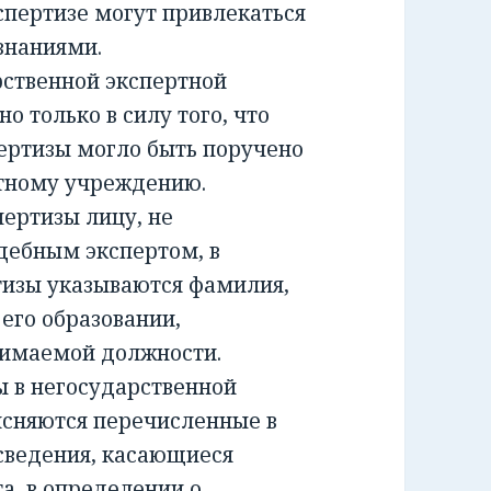
спертизе могут привлекаться
знаниями.
ственной экспертной
о только в силу того, что
ертизы могло быть поручено
ртному учреждению.
ртизы лицу, не
дебным экспертом, в
тизы указываются фамилия,
 его образовании,
нимаемой должности.
 в негосударственной
ясняются перечисленные в
сведения, касающиеся
а, в определении о