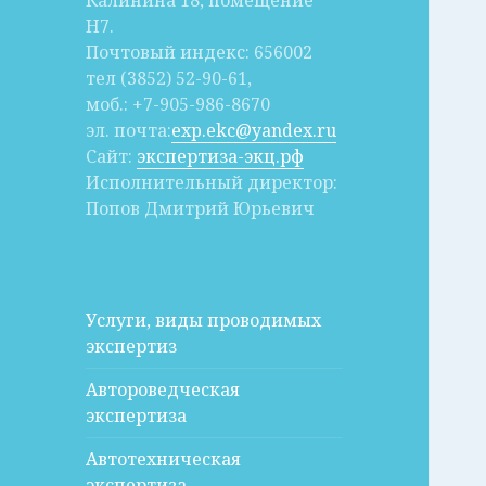
Калинина 18, помещение
Н7.
Почтовый индекс: 656002
тел (3852) 52-90-61,
моб.: +7-905-986-8670
эл. почта:
exp.ekc@yandex.ru
Сайт:
экспертиза-экц.рф
Исполнительный директор:
Попов Дмитрий Юрьевич
Услуги, виды проводимых
экспертиз
Автороведческая
экспертиза
Автотехническая
экспертиза