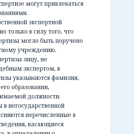
спертизе могут привлекаться
знаниями.
ственной экспертной
о только в силу того, что
ертизы могло быть поручено
ртному учреждению.
ртизы лицу, не
дебным экспертом, в
тизы указываются фамилия,
 его образовании,
нимаемой должности.
 в негосударственной
ясняются перечисленные в
сведения, касающиеся
а, в определении о