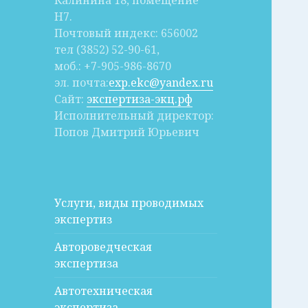
Калинина 18, помещение
Н7.
Почтовый индекс: 656002
тел (3852) 52-90-61,
моб.: +7-905-986-8670
эл. почта:
exp.ekc@yandex.ru
Сайт:
экспертиза-экц.рф
Исполнительный директор:
Попов Дмитрий Юрьевич
Услуги, виды проводимых
экспертиз
Автороведческая
экспертиза
Автотехническая
экспертиза