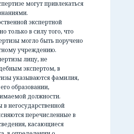
спертизе могут привлекаться
знаниями.
ственной экспертной
о только в силу того, что
ертизы могло быть поручено
ртному учреждению.
ртизы лицу, не
дебным экспертом, в
тизы указываются фамилия,
 его образовании,
нимаемой должности.
 в негосударственной
ясняются перечисленные в
сведения, касающиеся
а, в определении о