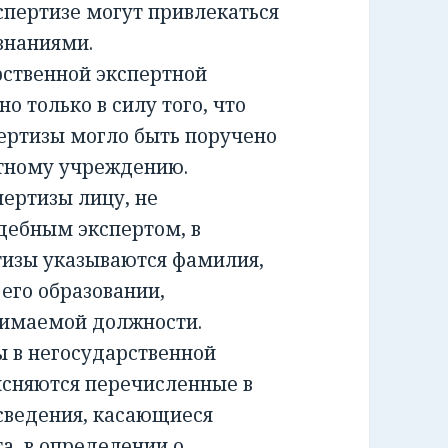
спертизе могут привлекаться
знаниями.
ственной экспертной
о только в силу того, что
ертизы могло быть поручено
ртному учреждению.
ртизы лицу, не
дебным экспертом, в
тизы указываются фамилия,
 его образовании,
нимаемой должности.
 в негосударственной
ясняются перечисленные в
сведения, касающиеся
а, в определении о