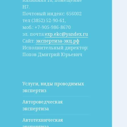
Калинина 18, помещение
Н7.
Почтовый индекс: 656002
тел (3852) 52-90-61,
моб.: +7-905-986-8670
эл. почта:
exp.ekc@yandex.ru
Сайт:
экспертиза-экц.рф
Исполнительный директор:
Попов Дмитрий Юрьевич
Услуги, виды проводимых
экспертиз
Автороведческая
экспертиза
Автотехническая
экспертиза