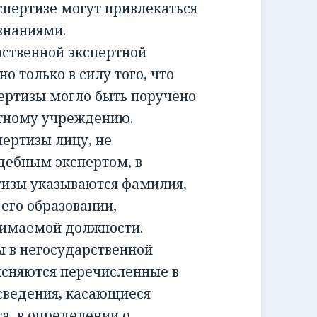
спертизе могут привлекаться
знаниями.
ственной экспертной
о только в силу того, что
ертизы могло быть поручено
ртному учреждению.
ртизы лицу, не
дебным экспертом, в
тизы указываются фамилия,
 его образовании,
нимаемой должности.
 в негосударственной
ясняются перечисленные в
сведения, касающиеся
а, в определении о