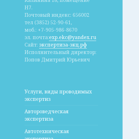
Калинина 18, помещение
Н7.
Почтовый индекс: 656002
тел (3852) 52-90-61,
моб.: +7-905-986-8670
эл. почта:
exp.ekc@yandex.ru
Сайт:
экспертиза-экц.рф
Исполнительный директор:
Попов Дмитрий Юрьевич
Услуги, виды проводимых
экспертиз
Автороведческая
экспертиза
Автотехническая
экспертиза