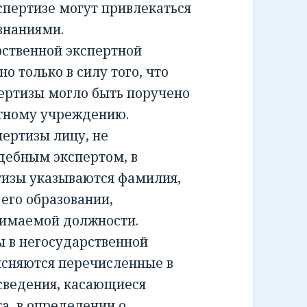
спертизе могут привлекаться
знаниями.
ственной экспертной
о только в силу того, что
ертизы могло быть поручено
ртному учреждению.
ртизы лицу, не
дебным экспертом, в
тизы указываются фамилия,
 его образовании,
нимаемой должности.
 в негосударственной
ясняются перечисленные в
сведения, касающиеся
а, в определении о