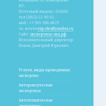
Калинина 18, помещение
Н7.
Почтовый индекс: 656002
тел (3852) 52-90-61,
моб.: +7-905-986-8670
эл. почта:
exp.ekc@yandex.ru
Сайт:
экспертиза-экц.рф
Исполнительный директор:
Попов Дмитрий Юрьевич
Услуги, виды проводимых
экспертиз
Автороведческая
экспертиза
Автотехническая
экспертиза