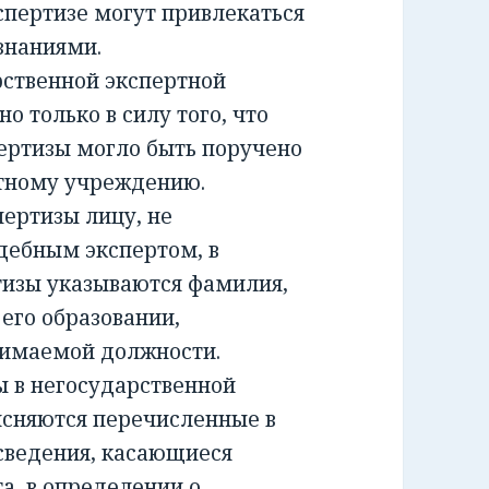
спертизе могут привлекаться
знаниями.
ственной экспертной
о только в силу того, что
ертизы могло быть поручено
ртному учреждению.
ртизы лицу, не
дебным экспертом, в
тизы указываются фамилия,
 его образовании,
нимаемой должности.
 в негосударственной
ясняются перечисленные в
сведения, касающиеся
а, в определении о