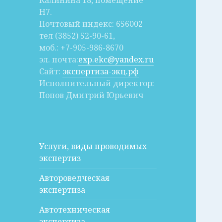
Калинина 18, помещение
Н7.
Почтовый индекс: 656002
тел (3852) 52-90-61,
моб.: +7-905-986-8670
эл. почта:
exp.ekc@yandex.ru
Сайт:
экспертиза-экц.рф
Исполнительный директор:
Попов Дмитрий Юрьевич
Услуги, виды проводимых
экспертиз
Автороведческая
экспертиза
Автотехническая
экспертиза