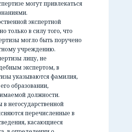
спертизе могут привлекаться
знаниями.
ственной экспертной
о только в силу того, что
ертизы могло быть поручено
ртному учреждению.
ртизы лицу, не
дебным экспертом, в
тизы указываются фамилия,
 его образовании,
нимаемой должности.
 в негосударственной
ясняются перечисленные в
сведения, касающиеся
а, в определении о