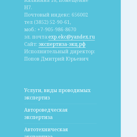
Калинина 18, помещение
Н7.
Почтовый индекс: 656002
тел (3852) 52-90-61,
моб.: +7-905-986-8670
эл. почта:
exp.ekc@yandex.ru
Сайт:
экспертиза-экц.рф
Исполнительный директор:
Попов Дмитрий Юрьевич
Услуги, виды проводимых
экспертиз
Автороведческая
экспертиза
Автотехническая
экспертиза