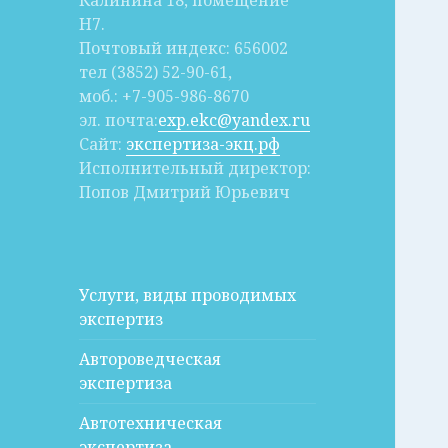
Калинина 18, помещение
Н7.
Почтовый индекс: 656002
тел (3852) 52-90-61,
моб.: +7-905-986-8670
эл. почта:
exp.ekc@yandex.ru
Сайт:
экспертиза-экц.рф
Исполнительный директор:
Попов Дмитрий Юрьевич
Услуги, виды проводимых
экспертиз
Автороведческая
экспертиза
Автотехническая
экспертиза