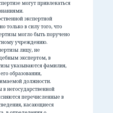
спертизе могут привлекаться
знаниями.
ственной экспертной
о только в силу того, что
ертизы могло быть поручено
ртному учреждению.
ртизы лицу, не
дебным экспертом, в
тизы указываются фамилия,
 его образовании,
нимаемой должности.
 в негосударственной
ясняются перечисленные в
сведения, касающиеся
а, в определении о