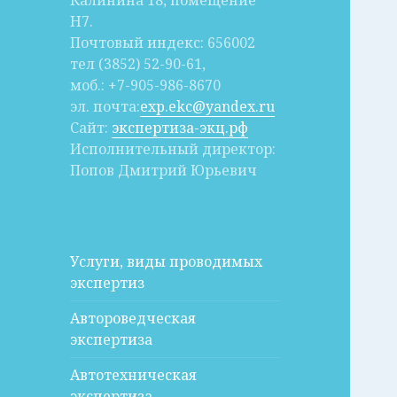
Калинина 18, помещение
Н7.
Почтовый индекс: 656002
тел (3852) 52-90-61,
моб.: +7-905-986-8670
эл. почта:
exp.ekc@yandex.ru
Сайт:
экспертиза-экц.рф
Исполнительный директор:
Попов Дмитрий Юрьевич
Услуги, виды проводимых
экспертиз
Автороведческая
экспертиза
Автотехническая
экспертиза