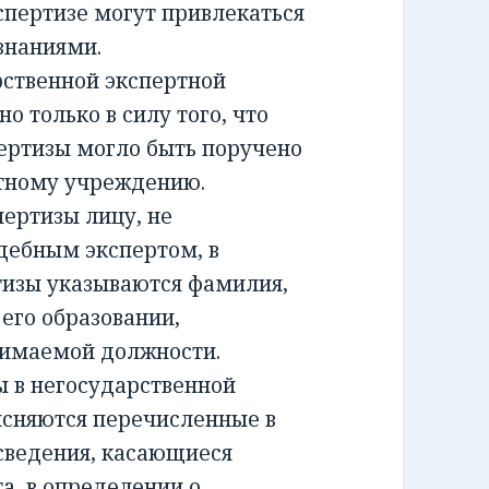
спертизе могут привлекаться
знаниями.
ственной экспертной
о только в силу того, что
ертизы могло быть поручено
ртному учреждению.
ртизы лицу, не
дебным экспертом, в
тизы указываются фамилия,
 его образовании,
нимаемой должности.
 в негосударственной
ясняются перечисленные в
сведения, касающиеся
а, в определении о