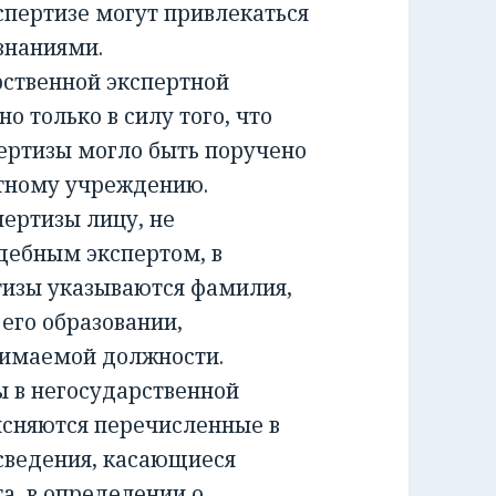
спертизе могут привлекаться
знаниями.
ственной экспертной
о только в силу того, что
ертизы могло быть поручено
ртному учреждению.
ртизы лицу, не
дебным экспертом, в
тизы указываются фамилия,
 его образовании,
нимаемой должности.
 в негосударственной
ясняются перечисленные в
сведения, касающиеся
а, в определении о