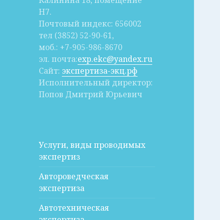
Калинина 18, помещение
Н7.
Почтовый индекс: 656002
тел (3852) 52-90-61,
моб.: +7-905-986-8670
эл. почта:
exp.ekc@yandex.ru
Сайт:
экспертиза-экц.рф
Исполнительный директор:
Попов Дмитрий Юрьевич
Услуги, виды проводимых
экспертиз
Автороведческая
экспертиза
Автотехническая
экспертиза