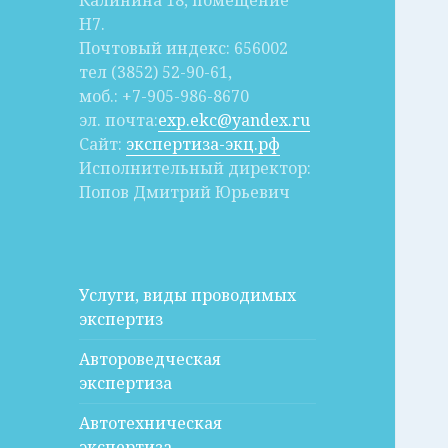
Калинина 18, помещение
Н7.
Почтовый индекс: 656002
тел (3852) 52-90-61,
моб.: +7-905-986-8670
эл. почта:
exp.ekc@yandex.ru
Сайт:
экспертиза-экц.рф
Исполнительный директор:
Попов Дмитрий Юрьевич
Услуги, виды проводимых
экспертиз
Автороведческая
экспертиза
Автотехническая
экспертиза