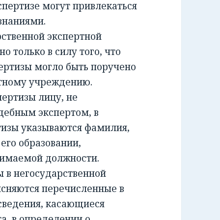
спертизе могут привлекаться
знаниями.
ственной экспертной
о только в силу того, что
ертизы могло быть поручено
ртному учреждению.
ртизы лицу, не
дебным экспертом, в
тизы указываются фамилия,
 его образовании,
нимаемой должности.
 в негосударственной
ясняются перечисленные в
сведения, касающиеся
а, в определении о