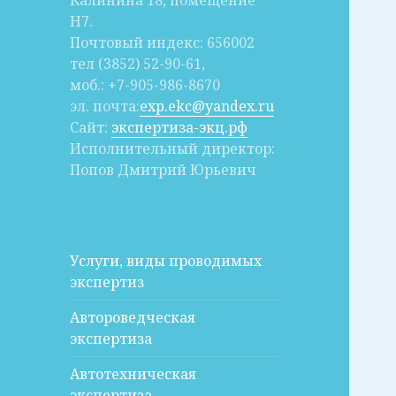
Калинина 18, помещение
Н7.
Почтовый индекс: 656002
тел (3852) 52-90-61,
моб.: +7-905-986-8670
эл. почта:
exp.ekc@yandex.ru
Сайт:
экспертиза-экц.рф
Исполнительный директор:
Попов Дмитрий Юрьевич
Услуги, виды проводимых
экспертиз
Автороведческая
экспертиза
Автотехническая
экспертиза