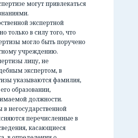
спертизе могут привлекаться
знаниями.
ственной экспертной
о только в силу того, что
ертизы могло быть поручено
ртному учреждению.
ртизы лицу, не
дебным экспертом, в
тизы указываются фамилия,
 его образовании,
нимаемой должности.
 в негосударственной
ясняются перечисленные в
сведения, касающиеся
а, в определении о