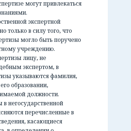
спертизе могут привлекаться
знаниями.
ственной экспертной
о только в силу того, что
ертизы могло быть поручено
ртному учреждению.
ртизы лицу, не
дебным экспертом, в
тизы указываются фамилия,
 его образовании,
нимаемой должности.
 в негосударственной
ясняются перечисленные в
сведения, касающиеся
а, в определении о