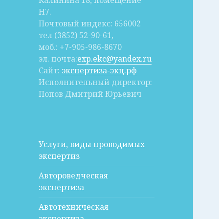
Калинина 18, помещение
Н7.
Почтовый индекс: 656002
тел (3852) 52-90-61,
моб.: +7-905-986-8670
эл. почта:
exp.ekc@yandex.ru
Сайт:
экспертиза-экц.рф
Исполнительный директор:
Попов Дмитрий Юрьевич
Услуги, виды проводимых
экспертиз
Автороведческая
экспертиза
Автотехническая
экспертиза