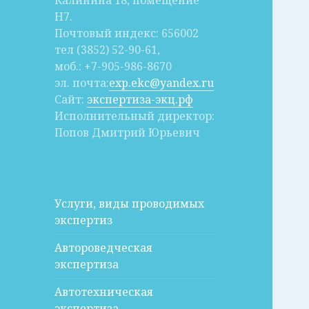
Калинина 18, помещение
Н7.
Почтовый индекс: 656002
тел (3852) 52-90-61,
моб.: +7-905-986-8670
эл. почта:
exp.ekc@yandex.ru
Сайт:
экспертиза-экц.рф
Исполнительный директор:
Попов Дмитрий Юрьевич
Услуги, виды проводимых
экспертиз
Автороведческая
экспертиза
Автотехническая
экспертиза