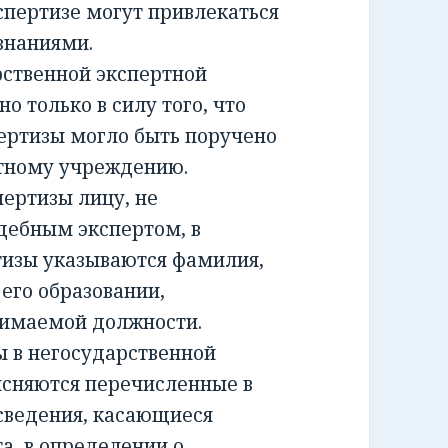
спертизе могут привлекаться
знаниями.
ственной экспертной
о только в силу того, что
ертизы могло быть поручено
ртному учреждению.
ртизы лицу, не
дебным экспертом, в
тизы указываются фамилия,
 его образовании,
нимаемой должности.
 в негосударственной
ясняются перечисленные в
сведения, касающиеся
а, в определении о