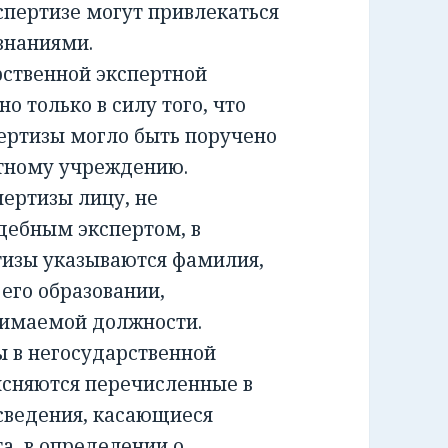
спертизе могут привлекаться
знаниями.
ственной экспертной
о только в силу того, что
ертизы могло быть поручено
ртному учреждению.
ртизы лицу, не
дебным экспертом, в
тизы указываются фамилия,
 его образовании,
нимаемой должности.
 в негосударственной
ясняются перечисленные в
сведения, касающиеся
а, в определении о