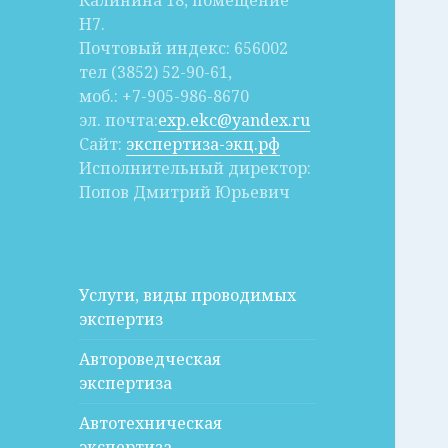
Калинина 18, помещение
Н7.
Почтовый индекс: 656002
тел (3852) 52-90-61,
моб.: +7-905-986-8670
эл. почта:
exp.ekc@yandex.ru
Сайт:
экспертиза-экц.рф
Исполнительный директор:
Попов Дмитрий Юрьевич
Услуги, виды проводимых
экспертиз
Автороведческая
экспертиза
Автотехническая
экспертиза