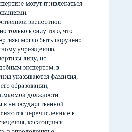
спертизе могут привлекаться
знаниями.
ственной экспертной
о только в силу того, что
ертизы могло быть поручено
ртному учреждению.
ртизы лицу, не
дебным экспертом, в
тизы указываются фамилия,
 его образовании,
нимаемой должности.
 в негосударственной
ясняются перечисленные в
сведения, касающиеся
а, в определении о