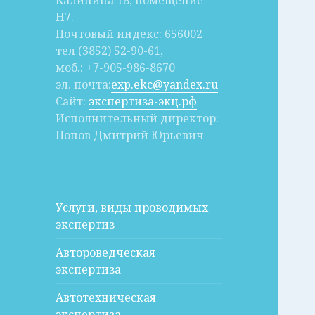
Калинина 18, помещение
Н7.
Почтовый индекс: 656002
тел (3852) 52-90-61,
моб.: +7-905-986-8670
эл. почта:
exp.ekc@yandex.ru
Сайт:
экспертиза-экц.рф
Исполнительный директор:
Попов Дмитрий Юрьевич
Услуги, виды проводимых
экспертиз
Автороведческая
экспертиза
Автотехническая
экспертиза