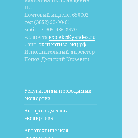
Калинина 18, помещение
Н7.
Почтовый индекс: 656002
тел (3852) 52-90-61,
моб.: +7-905-986-8670
эл. почта:
exp.ekc@yandex.ru
Сайт:
экспертиза-экц.рф
Исполнительный директор:
Попов Дмитрий Юрьевич
Услуги, виды проводимых
экспертиз
Автороведческая
экспертиза
Автотехническая
экспертиза