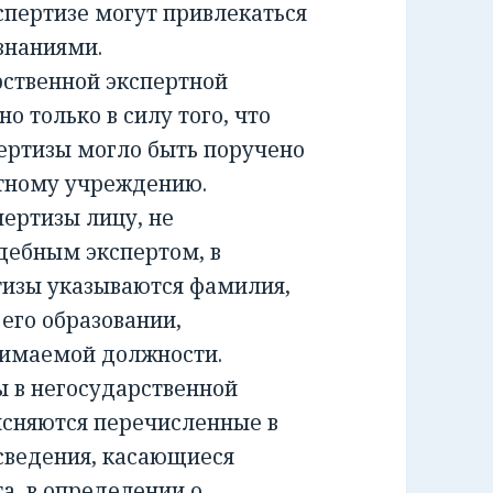
спертизе могут привлекаться
знаниями.
ственной экспертной
о только в силу того, что
ертизы могло быть поручено
ртному учреждению.
ртизы лицу, не
дебным экспертом, в
тизы указываются фамилия,
 его образовании,
нимаемой должности.
 в негосударственной
ясняются перечисленные в
сведения, касающиеся
а, в определении о