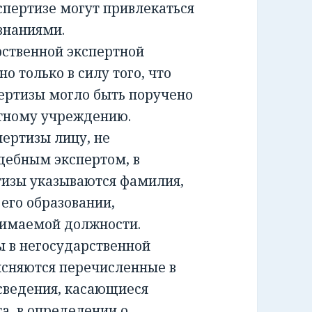
спертизе могут привлекаться
знаниями.
ственной экспертной
о только в силу того, что
ертизы могло быть поручено
ртному учреждению.
ртизы лицу, не
дебным экспертом, в
тизы указываются фамилия,
 его образовании,
нимаемой должности.
 в негосударственной
ясняются перечисленные в
сведения, касающиеся
а, в определении о