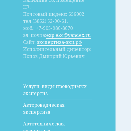
Калинина 18, помещение
Н7.
Почтовый индекс: 656002
тел (3852) 52-90-61,
моб.: +7-905-986-8670
эл. почта:
exp.ekc@yandex.ru
Сайт:
экспертиза-экц.рф
Исполнительный директор:
Попов Дмитрий Юрьевич
Услуги, виды проводимых
экспертиз
Автороведческая
экспертиза
Автотехническая
экспертиза