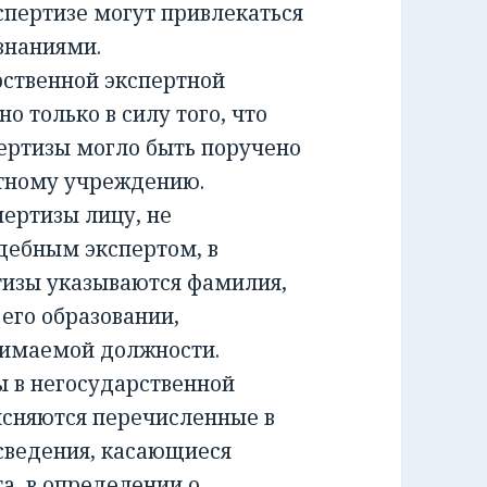
спертизе могут привлекаться
знаниями.
ственной экспертной
о только в силу того, что
ертизы могло быть поручено
ртному учреждению.
ртизы лицу, не
дебным экспертом, в
тизы указываются фамилия,
 его образовании,
нимаемой должности.
 в негосударственной
ясняются перечисленные в
сведения, касающиеся
а, в определении о