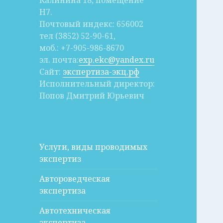
Калинина 18, помещение
Н7.
Почтовый индекс: 656002
тел (3852) 52-90-61,
моб.: +7-905-986-8670
эл. почта:
exp.ekc@yandex.ru
Сайт:
экспертиза-экц.рф
Исполнительный директор:
Попов Дмитрий Юрьевич
Услуги, виды проводимых
экспертиз
Автороведческая
экспертиза
Автотехническая
экспертиза