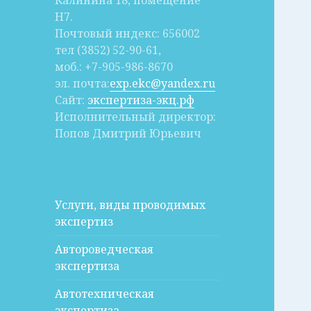
Калинина 18, помещение
Н7.
Почтовый индекс: 656002
тел (3852) 52-90-61,
моб.: +7-905-986-8670
эл. почта:
exp.ekc@yandex.ru
Сайт:
экспертиза-экц.рф
Исполнительный директор:
Попов Дмитрий Юрьевич
Услуги, виды проводимых
экспертиз
Автороведческая
экспертиза
Автотехническая
экспертиза