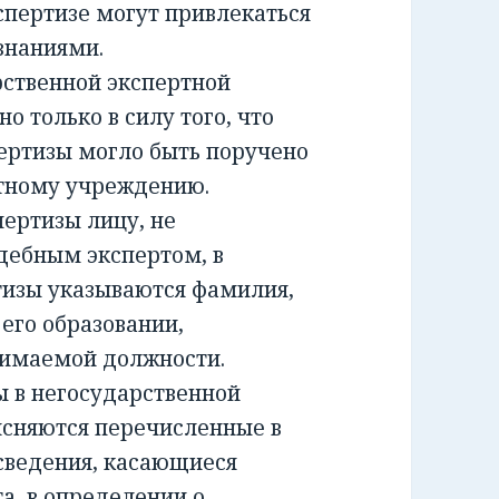
спертизе могут привлекаться
знаниями.
ственной экспертной
о только в силу того, что
ертизы могло быть поручено
ртному учреждению.
ртизы лицу, не
дебным экспертом, в
тизы указываются фамилия,
 его образовании,
нимаемой должности.
 в негосударственной
ясняются перечисленные в
сведения, касающиеся
а, в определении о